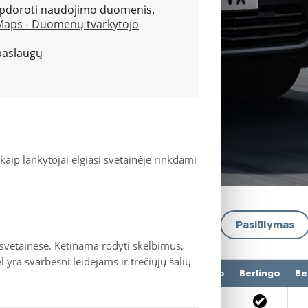
i apdoroti naudojimo duomenis.
Maps - Duomenų tvarkytojo
paslaugų
 kaip lankytojai elgiasi svetainėje rinkdami
Pasiūlymas
 svetainėse. Ketinama rodyti skelbimus,
yra svarbesni leidėjams ir trečiųjų šalių
o
Berlingo
Berlingo
Berlingo
Berlingo
Berlingo
Be