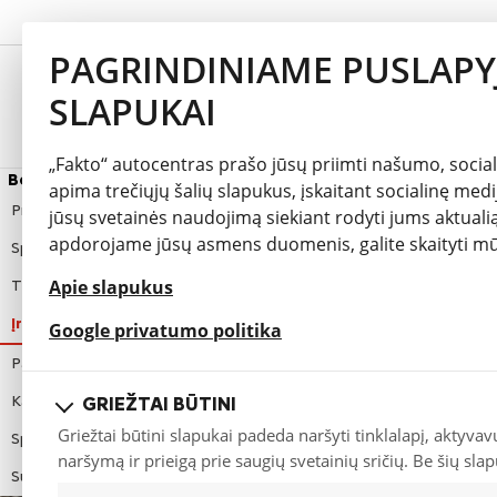
PAGRINDINIAME PUSLAPY
SLAPUKAI
Modeliai
Specialūs pasiūlymai
„Fakto“ autocentras prašo jūsų priimti našumo, social
Berlingo VAN
apima trečiųjų šalių slapukus, įskaitant socialinę mediją
Prezentacija
jūsų svetainės naudojimą siekiant rodyti jums aktualią
apdorojame jūsų asmens duomenis, galite skaityti 
Spalvų pasirinkimas
Apie slapukus
Techniniai duomenys
Įranga
opens in a new tab
Google privatumo politika
Papildoma įranga
Kainos
GRIEŽTAI BŪTINI
Griežtai būtini slapukai padeda naršyti tinklalapį, aktyvav
Specialūs pasiūlymai
naršymą ir prieigą prie saugių svetainių sričių. Be šių sla
Susikomplektuoti