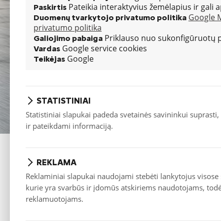
Pateikia interaktyvius žemėlapius ir gal
Paskirtis
Google 
Duomenų tvarkytojo privatumo politika
privatumo politika
Priklauso nuo sukonfigūruotų 
Galiojimo pabaiga
Google service cookies
Vardas
Google
Teikėjas
STATISTINIAI
Statistiniai slapukai padeda svetainės savininkui suprasti,
ir pateikdami informaciją.
ĮRANGA
REKLAMA
Reklaminiai slapukai naudojami stebėti lankytojus visose
kurie yra svarbūs ir įdomūs atskiriems naudotojams, todėl 
Color
Berling
reklamuotojams.
Balta Ice