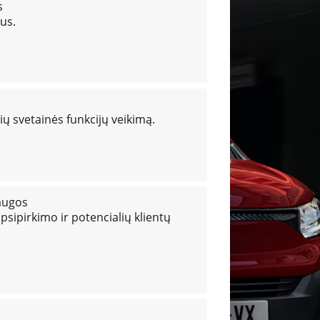
s
us.
ių svetainės funkcijų veikimą.
augos
apsipirkimo ir potencialių klientų