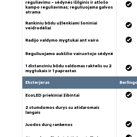
reguliavimu – sėdynės išilginis ir atlošo
kampo reguliavimas; reguliuojama galvos
atrama
Rankiniu būdu užlenkiami šoniniai
veidrodėliai
Radijo valdymo mygtukai ant vairo
Reguliuojamo aukščio vairuotojo sėdynė
1 distanciniu būdu valdomas raktelis su 2
mygtukais ir 1 paprastas
Eksterjeras
Berling
EcoLED priekiniai žibintai
2 stumdomos durys su atidaromais
langais
Juodos durų rankenos