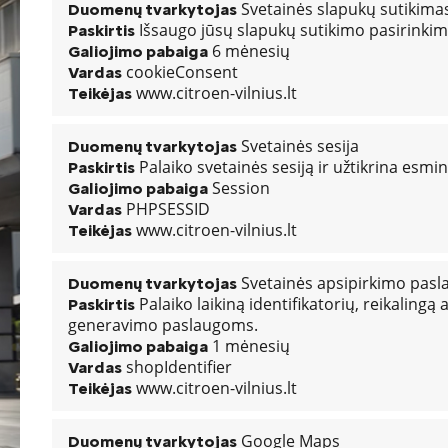
Svetainės slapukų sutikima
Duomenų tvarkytojas
Išsaugo jūsų slapukų sutikimo pasirinkim
Paskirtis
6 mėnesių
Galiojimo pabaiga
cookieConsent
Vardas
www.citroen-vilnius.lt
Teikėjas
Svetainės sesija
Duomenų tvarkytojas
Palaiko svetainės sesiją ir užtikrina esmin
Paskirtis
Session
Galiojimo pabaiga
PHPSESSID
Vardas
www.citroen-vilnius.lt
Teikėjas
Svetainės apsipirkimo pasl
Duomenų tvarkytojas
Palaiko laikiną identifikatorių, reikalingą 
Paskirtis
generavimo paslaugoms.
1 mėnesių
Galiojimo pabaiga
shopIdentifier
Vardas
www.citroen-vilnius.lt
Teikėjas
Google Maps
Duomenų tvarkytojas