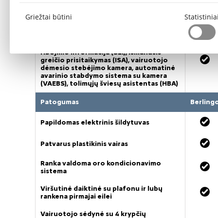
Citroen SOS skambučių ir „MyCitroen“
Griežtai būtini
Statistinia
telekomunikacijų paslaugos
Safety Pack. Pastovaus greičio
palaikyklis ir greičio ribotuvas, greičio
ribojimo informacija (SLI), išmanusis
greičio prisitaikymas (ISA), vairuotojo
dėmesio stebėjimo kamera, automatinė
avarinio stabdymo sistema su kamera
(VAEBS), tolimųjų šviesų asistentas (HBA)
Patogumas
Berling
Papildomas elektrinis šildytuvas
Patvarus plastikinis vairas
Ranka valdoma oro kondicionavimo
sistema
Viršutinė daiktinė su plafonu ir lubų
rankena pirmajai eilei
Vairuotojo sėdynė su 4 krypčių