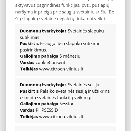
aktyvavus pagrindines funkcijas, pvz., puslapių
Pasiūlymas
naršymą ir prieigą prie saugių svetainių sričių. Be
šių slapukų svetainė negalėtų tinkamai veikti.
Color
Berlingo
Berlingo
Berlingo
Berlingo
Svetainės slapukų
Duomenų tvarkytojas
Perla Nera
sutikimas
490
490
490
490
Black (juoda)
Išsaugo jūsų slapukų sutikimo
Paskirtis
Mėlyna
pasirinkimus.
490
490
490
490
Libeccio
6 mėnesių
Galiojimo pabaiga
cookieConsent
Vardas
Pilka Artense
490
490
490
490
www.citroen-vilnius.lt
Teikėjas
Red Aden
1100
Rouge Ardent
1100
Svetainės sesija
Duomenų tvarkytojas
Palaiko svetainės sesiją ir užtikrina
Paskirtis
Trim
Berlingo
Berlingo
Berlingo
Berlingo
esminių svetainės funkcijų veikimą.
PACK
Session
Galiojimo pabaiga
ADVANCED
PHPSESSID
Vardas
COMFORT
725
725
725
725
www.citroen-vilnius.lt
apdailos
Teikėjas
paketas
Interjeras
Berlingo
Berlingo
Berlingo
Berlingo