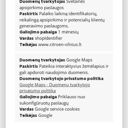
Svetainės
Duomenų tvarkytojas
apsipirkimo paslaugos
Ištisinė
Palaiko laikiną identifikatorių,
pertvara su
Paskirtis
90
90
90
90
langu
reikalingą apsipirkimo ir potencialių klientų
generavimo paslaugoms.
1+2 priekinės
1 mėnesių
Galiojimo pabaiga
sėdynės.
Dviguba
shopIdentifier
Vardas
keleivio sėdynė
www.citroen-vilnius.lt
Teikėjas
ir rašomasis
staliukas ant
centrinės
Google Maps
Duomenų tvarkytojas
daugiafunkcės
Pateikia interaktyvius žemėlapius ir
Paskirtis
sėdynės su
570
570
570
570
daiktine ir
gali apdoroti naudojimo duomenis.
šonine
Duomenų tvarkytojo privatumo politika
užlenkiama
Google Maps - Duomenų tvarkytojo
sėdyne; taip
privatumo politika
pat
daugiafunkcė
Priklauso nuo
Galiojimo pabaiga
pertvara su
sukonfigūruotų paslaugų
anga ilgam
Google service cookies
Vardas
kroviniui
Google
Teikėjas
Plastikinė
apsauginė
110
110
110
110