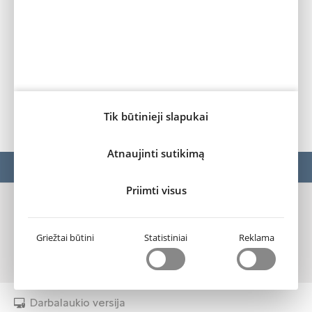
Techno Pack
Winter
1890
1890
1890
Webasto Pack
Standartinė įranga
Tik būtinieji slapukai
Atnaujinti sutikimą
MODELIAI
BERLINGO VAN
Priimti visus
„Fakto“ autocentras
Privatumo sąlygos ir slapukų naudojimas (cookies)
Griežtai būtini
Statistiniai
Reklama
Slapukų nustatymai
Darbalaukio versija