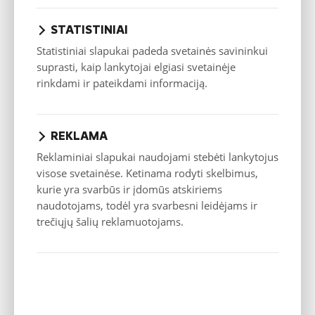
grindų apdaila
kabinoje
STATISTINIAI
Vairuotojo
Statistiniai slapukai padeda svetainės savininkui
komfortiška
sėdynė su 6
suprasti, kaip lankytojai elgiasi svetainėje
krypčių
rinkdami ir pateikdami informaciją.
reguliavimu –
sėdynės
išilginis,
aukščio ir
atlošo kampo
REKLAMA
reguliavimas,
130
130
130
130
Reklaminiai slapukai naudojami stebėti lankytojus
reguliuojama
galvos atrama,
visose svetainėse. Ketinama rodyti skelbimus,
rankiniu būdu
kurie yra svarbūs ir įdomūs atskiriems
reguliuojama
naudotojams, todėl yra svarbesni leidėjams ir
juosmens
atrama,
trečiųjų šalių reklamuotojams.
porankis (jei
įrengta viena
keleivio
sėdynė)
Krovininės
zonos grindys
dengtos
320
320
320
320