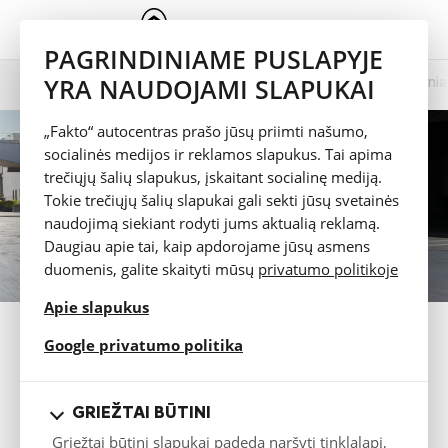
PAGRINDINIAME PUSLAPYJE
YRA NAUDOJAMI SLAPUKAI
Prezentacija
Spalvų pasirinkimas
Technini
Berlingo VAN
„Fakto“ autocentras prašo jūsų priimti našumo,
socialinės medijos ir reklamos slapukus. Tai apima
trečiųjų šalių slapukus, įskaitant socialinę mediją.
Tokie trečiųjų šalių slapukai gali sekti jūsų svetainės
naudojimą siekiant rodyti jums aktualią reklamą.
Daugiau apie tai, kaip apdorojame jūsų asmens
duomenis, galite skaityti mūsų
privatumo politikoje
Apie slapukus
PAPILDOMA ĮRANGA
opens in a new tab
Google privatumo politika
Bandomasis važiavimas
GRIEŽTAI BŪTINI
Katalogas
Griežtai būtini slapukai padeda naršyti tinklalapį,