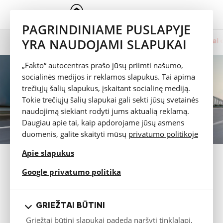
PAGRINDINIAME PUSLAPYJE
YRA NAUDOJAMI SLAPUKAI
Prezentacija
Spalvų pasirinkimas
Techniniai
ë-Berlingo
„Fakto“ autocentras prašo jūsų priimti našumo,
socialinės medijos ir reklamos slapukus. Tai apima
trečiųjų šalių slapukus, įskaitant socialinę mediją.
Tokie trečiųjų šalių slapukai gali sekti jūsų svetainės
naudojimą siekiant rodyti jums aktualią reklamą.
Daugiau apie tai, kaip apdorojame jūsų asmens
duomenis, galite skaityti mūsų
privatumo politikoje
Apie slapukus
TECHNINIAI DUOMENYS
opens in a new tab
Google privatumo politika
Bandomasis važiavimas
GRIEŽTAI BŪTINI
Katalogas
Griežtai būtini slapukai padeda naršyti tinklalapį,