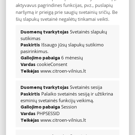
aktyvavus pagrindines funkcijas, pvz., puslapių
Pasiūlymas
naršymą ir prieigą prie saugių svetainių sričių. Be
šių slapukų svetainė negalėtų tinkamai veikti.
Electric 136
Electric 136
Electric 136
Variklis
Svetainės slapukų
Duomenų tvarkytojas
sutikimas
Tipas
Electric 136
Electric 136
Electric 136
Išsaugo jūsų slapukų sutikimo
Paskirtis
Variklio tipas
R4
R4
R4
pasirinkimus.
6 mėnesių
Galiojimo pabaiga
Pavarų dėžė
1-Automatas
1-Automatas
1-Automatas
cookieConsent
Vardas
Varančiųjų ratų
Priekiniai
Priekiniai
Priekiniai
www.citroen-vilnius.lt
Teikėjas
sistema
Elektrinio
variklio
Svetainės sesija
Duomenų tvarkytojas
100
100
100
maksimali galia
Palaiko svetainės sesiją ir užtikrina
(kw, AG)
Paskirtis
esminių svetainės funkcijų veikimą.
Didžiausias
Session
Galiojimo pabaiga
sukimo
270
270
270
momentas, Nm
PHPSESSID
Vardas
www.citroen-vilnius.lt
Įkrovimas
Teikėjas
Akumuliatoriaus
50
50
50
talpa (kWh)