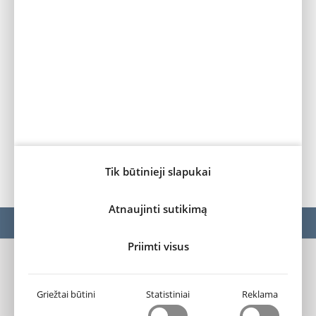
energijos
183-191
183-191
183-191
suvartojimas
(kWh/100 km)
Atsižvelgiant į automobilio papildomą įrangos lygį ir naudojimo
sąlygas, automobilio techniniai duomenys kaip kuro/elektros
suvartojimas, CO2 emisijos gali skirtis.
Tik būtinieji slapukai
Atnaujinti sutikimą
MODELIAI
Ë-BERLINGO
Priimti visus
„Fakto“ autocentras
Privatumo sąlygos ir slapukų naudojimas (cookies)
Griežtai būtini
Statistiniai
Reklama
Slapukų nustatymai