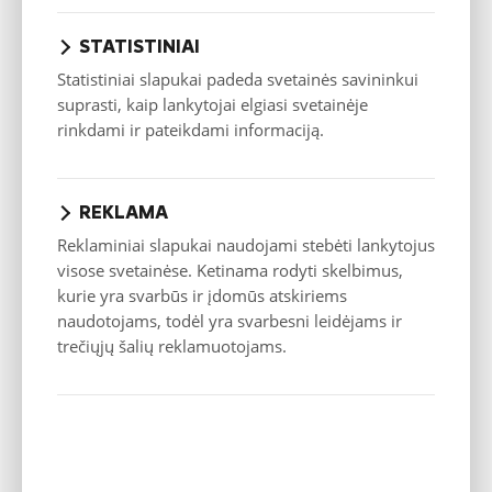
Didžiausia
leistina masė,
2360
2360
2440
STATISTINIAI
kg
Statistiniai slapukai padeda svetainės savininkui
Leistinas
nestabdomos
suprasti, kaip lankytojai elgiasi svetainėje
750
750
750
priekabos
rinkdami ir pateikdami informaciją.
svoris, kg
Leistinas
stabdomos
750
750
750
priekabos
REKLAMA
svoris, kg
Važiavimo savybės
Reklaminiai slapukai naudojami stebėti lankytojus
visose svetainėse. Ketinama rodyti skelbimus,
Maksimalus
132
132
132
greitis, km/h
kurie yra svarbūs ir įdomūs atskiriems
naudotojams, todėl yra svarbesni leidėjams ir
Pagreitis 0-100
11.5
11.5
11.5
km/h, s
trečiųjų šalių reklamuotojams.
Degalų sąnaudos
Degalų rūšis
Elektra
Elektra
Elektra
Nuvažiuojamas
343
339
337
atstumas
Elektros