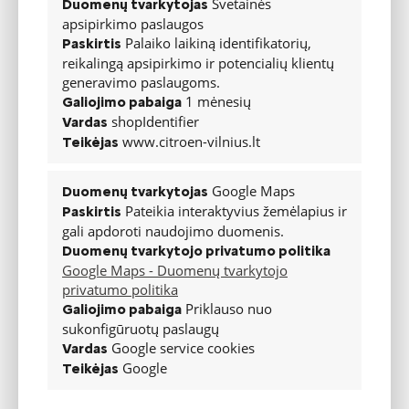
Svetainės
Duomenų tvarkytojas
Kėbulo tipas
apsipirkimo paslaugos
Palaiko laikiną identifikatorių,
Paskirtis
Durelių skaičius
4-5
4-5
4-5
reikalingą apsipirkimo ir potencialių klientų
Kategorija
M1
M1
M1
generavimo paslaugoms.
1 mėnesių
Galiojimo pabaiga
Kėbulo tipas
Mikroautobusas
Mikroautobusas
Mikroautobusas
shopIdentifier
Vardas
Matmenys
www.citroen-vilnius.lt
Teikėjas
Ilgis, mm
4403
4403
4753
Plotis, mm
1848
1848
1848
Google Maps
Duomenų tvarkytojas
Pateikia interaktyvius žemėlapius ir
Paskirtis
Aukštis, mm
1880
1880
1880
gali apdoroti naudojimo duomenis.
Atstumas tarp
2785
2785
2975
Duomenų tvarkytojo privatumo politika
ašių, mm
Google Maps - Duomenų tvarkytojo
Bagažinės tūris
privatumo politika
(ilgis / plotis /
1000/1200/1200
1000/1200/1200
1350/1198/1200
Priklauso nuo
aukštis / tūris)
Galiojimo pabaiga
sukonfigūruotų paslaugų
Masės
Google service cookies
Vardas
Važiavimui
Google
Teikėjas
paruošto tuščio
1811
1811
1922
automobilio
masė, kg