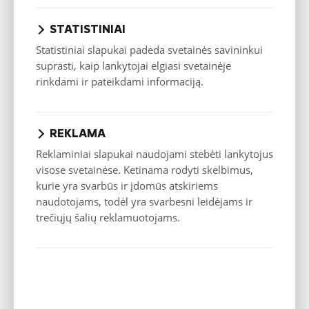
Saugumas
YOU
PLUS
MAX
STATISTINIAI
Galiniai statymo jutikliai
Statistiniai slapukai padeda svetainės savininkui
Galiniai statymo jutikliai + Galinio
vaizdo kamera
suprasti, kaip lankytojai elgiasi svetainėje
rinkdami ir pateikdami informaciją.
Elektrinis stovėjimo stabdys
6 saugos oro pagalvės: priekinės,
šoninės ir šoninės saugos oro
užsklandos vairuotojui ir keleiviui.
REKLAMA
Keleivio išjungiama saugos oro
pagalvė
Reklaminiai slapukai naudojami stebėti lankytojus
Eismo juostos laikymosi pagalba
visose svetainėse. Ketinama rodyti skelbimus,
kurie yra svarbūs ir įdomūs atskiriems
Padangų slėgio kontrolės sistema
naudotojams, todėl yra svarbesni leidėjams ir
Rankinis stovėjimo stabdys
trečiųjų šalių reklamuotojams.
Saugus vaikų užraktas (svirtis
galinių durų šone)
Automatiškai įjungiami/išjungiami
šviesų žibintai
Automatiškai perjungiamos
tolimosios šviesos