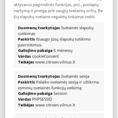
aktyvavus pagrindines funkcijas, pvz., puslapių
Pasiūlymas
naršymą ir prieigą prie saugių svetainių sričių. Be
šių slapukų svetainė negalėtų tinkamai veikti.
Color
YOU
PLUS
MAX
Svetainės slapukų
Duomenų tvarkytojas
Mėlyna
sutikimas
Trim
YOU
PLUS
MAX
Išsaugo jūsų slapukų sutikimo
Paskirtis
Tissu Noir / Tissu Gris Chiné
pasirinkimus.
interjeras
6 mėnesių
Galiojimo pabaiga
cookieConsent
Urban Grey interjeras + Advanced
Vardas
Comfort sėdynės
www.citroen-vilnius.lt
Teikėjas
METROPOLITAN GREY interjero
apdaila + Citroën Advanced
Comfort® sėdynės
Svetainės sesija
Duomenų tvarkytojas
Palaiko svetainės sesiją ir užtikrina
Paskirtis
Interjeras
YOU
PLUS
MAX
esminių svetainės funkcijų veikimą.
Porankis tarp pr. sėdynių, aukšta
Session
Galiojimo pabaiga
konsolė vidurye
PHPSESSID
Vardas
Centrinis elektrochrominis galinio
www.citroen-vilnius.lt
Teikėjas
vaizdo veidrodis
1/3-2/3 santykiu sulankstomi
galinių sėdynių atlošai