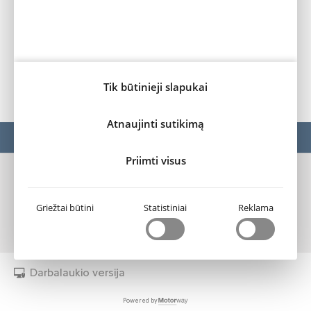
Viso dydžio rato gaubtas dvispalvis
Standartinė įranga
Tik būtinieji slapukai
Atnaujinti sutikimą
MODELIAI
Ë-C3
Priimti visus
„Fakto“ autocentras
Privatumo sąlygos ir slapukų naudojimas (cookies)
Griežtai būtini
Statistiniai
Reklama
Slapukų nustatymai
Darbalaukio versija
Powered by