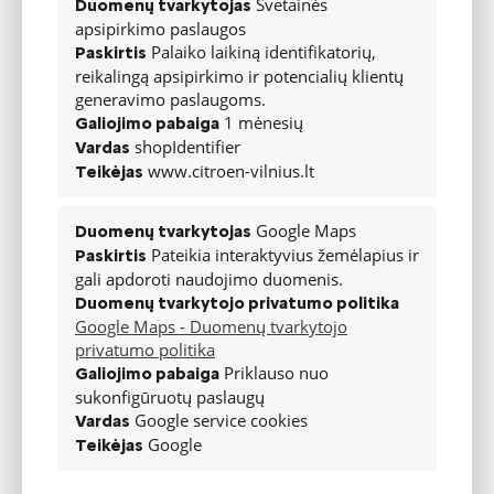
Svetainės
Duomenų tvarkytojas
apsipirkimo paslaugos
2 integruotos priekinės galvos
atramos
Palaiko laikiną identifikatorių,
Paskirtis
reikalingą apsipirkimo ir potencialių klientų
2 reguliuojamos priekinės galvos
atramos
generavimo paslaugoms.
1 mėnesių
Galiojimo pabaiga
Nulenkiamas galinės sėdynės
atlošas
shopIdentifier
Vardas
www.citroen-vilnius.lt
Teikėjas
„Isofix“ vaikiškos kėdutės
tvirtinimo sistema (išskyrus
vidurinę sėdynę)
Google Maps
Duomenų tvarkytojas
Isofix vaikiškų kėdučių tvirtinimo
Pateikia interaktyvius žemėlapius ir
Paskirtis
taškai su Top Tether antros eilės
išorinėse sėdynėse
gali apdoroti naudojimo duomenis.
Other
YOU
PLUS
MAX
Duomenų tvarkytojo privatumo politika
Google Maps - Duomenų tvarkytojo
Mode3 įkrovimo laidas - 7KW - 6m
privatumo politika
Priklauso nuo
Galiojimo pabaiga
2 USB-C greito įkrovimo (3A) 2
eilutė
sukonfigūruotų paslaugų
Google service cookies
Vardas
1 USB-C greitas įkrovimas (3A)
prietaisų skydelyje
Google
Teikėjas
Connected services