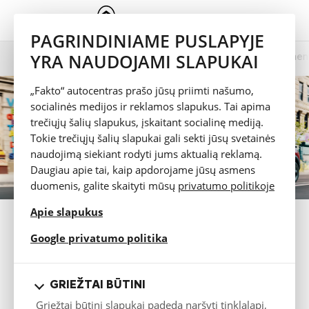
PAGRINDINIAME PUSLAPYJE
YRA NAUDOJAMI SLAPUKAI
Prezentacija
Spalvų pasirinkimas
Techniniai duomen
ë-C3
„Fakto“ autocentras prašo jūsų priimti našumo,
socialinės medijos ir reklamos slapukus. Tai apima
trečiųjų šalių slapukus, įskaitant socialinę mediją.
Tokie trečiųjų šalių slapukai gali sekti jūsų svetainės
naudojimą siekiant rodyti jums aktualią reklamą.
Daugiau apie tai, kaip apdorojame jūsų asmens
duomenis, galite skaityti mūsų
privatumo politikoje
Apie slapukus
ĮRANGA
opens in a new tab
Google privatumo politika
Bandomasis važiavimas
GRIEŽTAI BŪTINI
Katalogas
Griežtai būtini slapukai padeda naršyti tinklalapį,