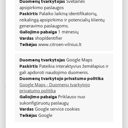
Svetainės
Duomenų tvarkytojas
apsipirkimo paslaugos
Palaiko laikiną identifikatorių,
Paskirtis
reikalingą apsipirkimo ir potencialių klientų
generavimo paslaugoms.
1 mėnesių
Galiojimo pabaiga
shopIdentifier
Vardas
www.citroen-vilnius.lt
Teikėjas
Inovacijos – iš įspūdingojo „19 19 Concept“
Google Maps
Duomenų tvarkytojas
Pateikia interaktyvius žemėlapius ir
Paskirtis
Iš tinklo įkraunama hibridinė „C5 X“ versija bus tinkamiausia
gali apdoroti naudojimo duomenis.
visoms gyvenimo situacijoms ir kasdieniam naudojimui be
Duomenų tvarkytojo privatumo politika
Google Maps - Duomenų tvarkytojo
jokių apribojimų. 225 AG galią užtikrinantis hibridas suteikia
privatumo politika
galimybę nuvažiuoti daugiau nei 50 kilometrų (pagal WLTP
Priklauso nuo
Galiojimo pabaiga
metodiką) vien elektra – toks diapazonas tinkamas tyliai ir be
sukonfigūruotų paslaugų
išmetamo CO2 įveikti daugumą kasdienių kelionių. Važiuojant
Google service cookies
Vardas
vien elektros režimu galimas didžiausias 135 km/val. greitis.
Google
Teikėjas
Ypatinga „C5 X“ inovacija – didelis spalvotas projekcinis
vairuotojo ekranas, kuriuo gamintojai žengia pirmąjį žingsnį