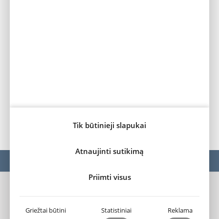
Tik būtinieji slapukai
Atnaujinti sutikimą
CITROËN NAUJIENOS
NAUJASIS CITROËN C5 X
Priimti visus
„Fakto“ autocentras
Privatumo sąlygos ir slapukų naudojimas (cookies)
Griežtai būtini
Statistiniai
Reklama
Slapukų nustatymai