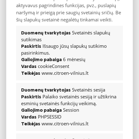
ryškiomis spalvomis
aktyvavus pagrindines funkcijas, pvz., puslapių
naršymą ir prieigą prie saugių svetainių sričių. Be
šių slapukų svetainė negalėtų tinkamai veikti.
„Citroën“ pristatė naująjį originalaus dizaino flagmaną „C5 X“,
Svetainės slapukų
Duomenų tvarkytojas
viename kūne derinantį sedano patogumą bei universalo
sutikimas
praktiškumą, įkvepiantį gyvybės didžiųjų automobilių
Išsaugo jūsų slapukų sutikimo
Paskirtis
segmentui. Novatoriškas modelis bus siūlomas benzininės ir iš
pasirinkimus.
tinklo įkraunamos hibridinės versijų, atitiks tradiciškai aukštus
6 mėnesių
Galiojimo pabaiga
cookieConsent
markės komforto standartus bei pristatys kelias
Vardas
www.citroen-vilnius.lt
Teikėjas
debiutuojančias technologijas. Gana tradiciniame automobilių
D segmente „C5 X“ gerokai išsiskiria stipria ir unikalia rinkoje
koncepcija, kurią įkvėpė 2016 metų Paryžiaus parodoje
Svetainės sesija
Duomenų tvarkytojas
pristatytas „CXperience“ prototipas. Naujasis automobilis
Palaiko svetainės sesiją ir užtikrina
Paskirtis
esminių svetainės funkcijų veikimą.
užims vietą gamintojo gamos viršūnėje.
Session
Galiojimo pabaiga
PHPSESSID
Vardas
www.citroen-vilnius.lt
Teikėjas