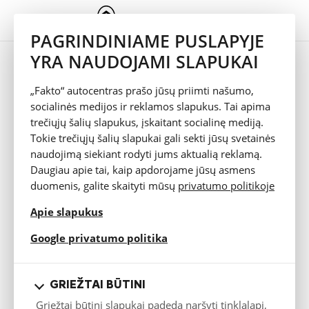
PAGRINDINIAME PUSLAPYJE
YRA NAUDOJAMI SLAPUKAI
Pridėta 12.04.2021
NAUJASIS CITROËN C5 X
„Fakto“ autocentras prašo jūsų priimti našumo,
socialinės medijos ir reklamos slapukus. Tai apima
trečiųjų šalių slapukus, įskaitant socialinę mediją.
Tokie trečiųjų šalių slapukai gali sekti jūsų svetainės
naudojimą siekiant rodyti jums aktualią reklamą.
Daugiau apie tai, kaip apdorojame jūsų asmens
duomenis, galite skaityti mūsų
privatumo politikoje
Apie slapukus
opens in a new tab
Google privatumo politika
GRIEŽTAI BŪTINI
Novatoriškas „Citroën“ flagmanas praturtins segmentą
Griežtai būtini slapukai padeda naršyti tinklalapį,