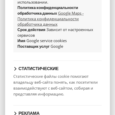
использовании.
Размеры
Политика конфиденциальности
Длина, мм
Google Maps -
обработчика данных
4652
Политика конфиденциальности
Ширина, мм
обработчика данных
Зависит от настроенных
1936/2108
Срок действия
сервисов
Высота, мм
Google service cookies
Имя
1688
Google
Поставщик услуг
База, мм
2784
Клиренс, мм
176.9 - 200.9
СТАТИСТИЧЕСКИЕ
Минимальный объём багажника
Статистические файлы cookie помогают
565 VDA / 651
владельцу веб-сайта понять, как посетители
Максимальный объём багажника
взаимодействуют с веб-сайтом, собирая и
1985
представляя информацию.
Масса
Допустимая масса прицепа без тормозов, кг
750
РЕКЛАМА