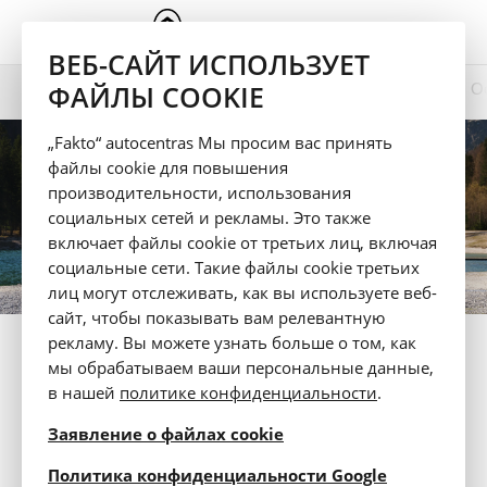
ВЕБ-САЙТ ИСПОЛЬЗУЕТ
ФАЙЛЫ COOKIE
Презентация
Цвет
Технические данные
О
C5 Aircross
„Fakto“ autocentras Мы просим вас принять
файлы cookie для повышения
производительности, использования
социальных сетей и рекламы. Это также
включает файлы cookie от третьих лиц, включая
социальные сети. Такие файлы cookie третьих
лиц могут отслеживать, как вы используете веб-
сайт, чтобы показывать вам релевантную
рекламу. Вы можете узнать больше о том, как
ТЕХНИЧЕСКИЕ ДАННЫЕ И
мы обрабатываем ваши персональные данные,
ОБОРУДОВАНИЕ
HYBRID 145 E-
в нашей
политике конфиденциальности
.
DCS6 YOU
Заявление о файлах cookie
opens in a 
Политика конфиденциальности Google