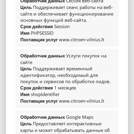
Сессия веб-сайта
Обработчик данных
Коробка передач
Поддерживает сеанс работы на веб-
Цель
А
сайте и обеспечивает функционирование
Тип привода
основных функций веб-сайта.
Session
Передний
Срок действия
PHPSESSID
Имя
Максимальная мощность электромотора (кВт/л.с.)
www.citroen-vilnius.lt
Поставщик услуг
21
Макс. крутящий момент (Н·м)
51
Услуги покупок на
Обработчик данных
Зарядка
сайте
Поддерживает временный
Цель
Емкость батареи (кВт-ч)
идентификатор, необходимый для
0.43
покупок и сервисов по обработке лидов.
Тип кузова
1 месяцев
Срок действия
shopIdentifier
Имя
Количество дверей
www.citroen-vilnius.lt
Поставщик услуг
4-5
Категория
M1
Google Maps
Обработчик данных
Предоставляет интерактивные
Тип кузова
Цель
карты и может обрабатывать данные об
Минивэн