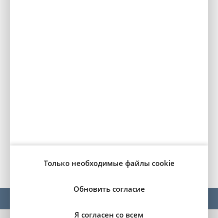
Perla Nera Black (juoda)
9VM0
590.00 €
Pilka Platinium Gray
VLM0
590.00 €
Balta perlamutrinė
SUM0
590.00 €
Šviesiai mėlyna metalik
6LM0
590.00 €
Astoria Green žalias
X4M0
590.00 €
Технические данные, расход топлива и/или энергии, СО2
автомобиля могут отличаться в зависимости от уровня
комплектации автомобиля и условий эксплуатации!
Только необходимые файлы cookie
Обновить согласие
НОВЫЕ АВТОМОБИЛИ
C5 AIRCROSS
Я согласен со всем