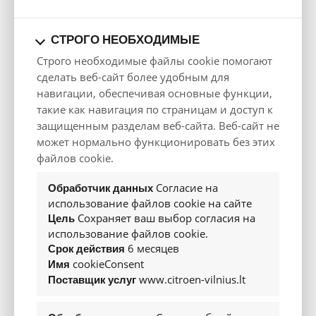
« Назад
СТРОГО НЕОБХОДИМЫЕ
Тест-драйв
Строго необходимые файлы cookie помогают
Предложение
сделать веб-сайт более удобным для
навигации, обеспечивая основные функции,
такие как навигация по страницам и доступ к
Технические данные
защищенным разделам веб-сайта. Веб-сайт не
Двигатель
может нормально функционировать без этих
файлов cookie.
Тип
Hybrid 145 e-DCS6
Согласие на
Обработчик данных
Тип двигателя
использование файлов cookie на сайте
R4
Сохраняет ваш выбор согласия на
Цель
Рабочий объем, см³
использование файлов cookie.
1199
6 месяцев
Срок действия
Макс. мощность, кВт/л.с./об/мин
cookieConsent
Имя
100 / 136
www.citroen-vilnius.lt
Поставщик услуг
Макс. крутящий момент, Нм/об/мин
230