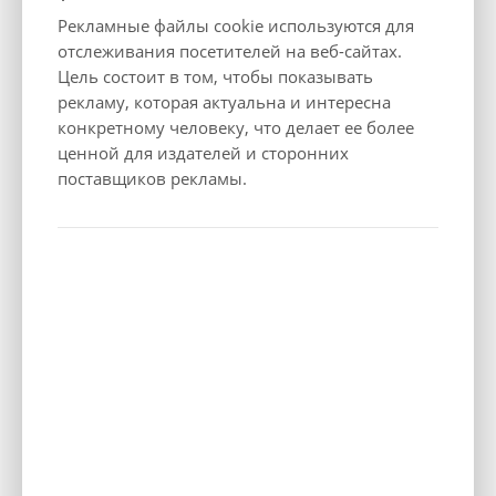
Допустимая масса прицепа с тормозами, кг
Рекламные файлы cookie используются для
1000
отслеживания посетителей на веб-сайтах.
Грузоподъемность готового к движению автомобиля, кг
Цель состоит в том, чтобы показывать
546
рекламу, которая актуальна и интересна
Объем топливного бака
конкретному человеку, что делает ее более
55
ценной для издателей и сторонних
Ходовые качества
поставщиков рекламы.
Максимальная скорость, км/ч
198
Разгон 0-100 км/ч, с
11.2
Расход топлива
Вид топлива
Бензин / Hybrid
WLTP Смешанный, л/100 км
5.4
WLTP Смешанный выброс СО2, г/км
121-126