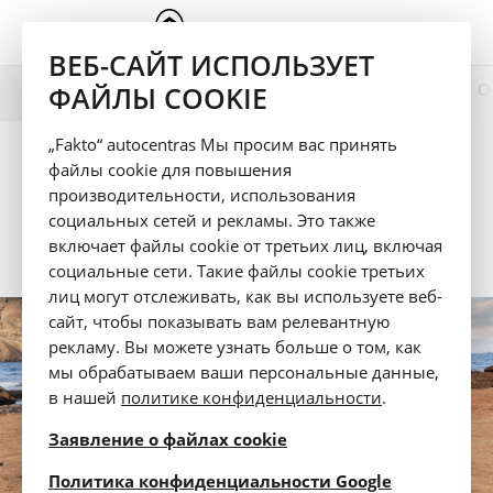
ВЕБ-САЙТ ИСПОЛЬЗУЕТ
ФАЙЛЫ COOKIE
Презентация
Цвет
Технические данные
О
C3 Aircross
„Fakto“ autocentras Мы просим вас принять
Предложение
файлы cookie для повышения
производительности, использования
Каталог
(PDF)
социальных сетей и рекламы. Это также
включает файлы cookie от третьих лиц, включая
Тест-драйв
социальные сети. Такие файлы cookie третьих
лиц могут отслеживать, как вы используете веб-
сайт, чтобы показывать вам релевантную
рекламу. Вы можете узнать больше о том, как
мы обрабатываем ваши персональные данные,
в нашей
политике конфиденциальности
.
Заявление о файлах cookie
opens in a 
Политика конфиденциальности Google